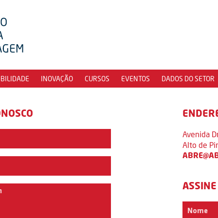
IBILIDADE
INOVAÇÃO
CURSOS
EVENTOS
DADOS DO SETOR
ONOSCO
ENDER
Avenida D
Alto de P
ABRE@AB
ASSINE