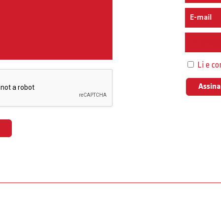
Interess
Li e c