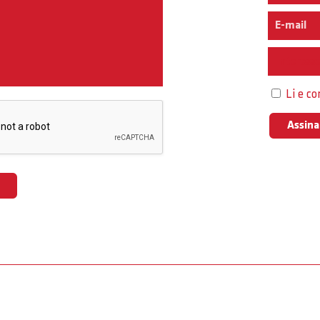
Interess
Li e c