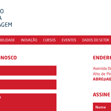
IBILIDADE
INOVAÇÃO
CURSOS
EVENTOS
DADOS DO SETOR
ONOSCO
ENDER
Avenida D
Alto de P
ABRE@AB
ASSINE