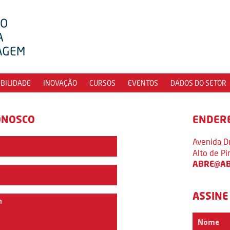
IBILIDADE
INOVAÇÃO
CURSOS
EVENTOS
DADOS DO SETOR
ONOSCO
ENDER
Avenida D
Alto de P
ABRE@AB
ASSINE