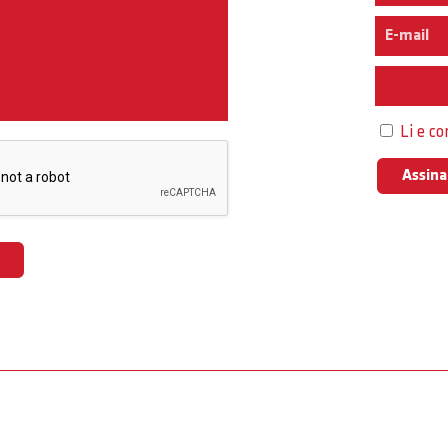
Interess
Li e c