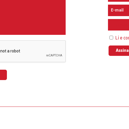
Interess
Li e c