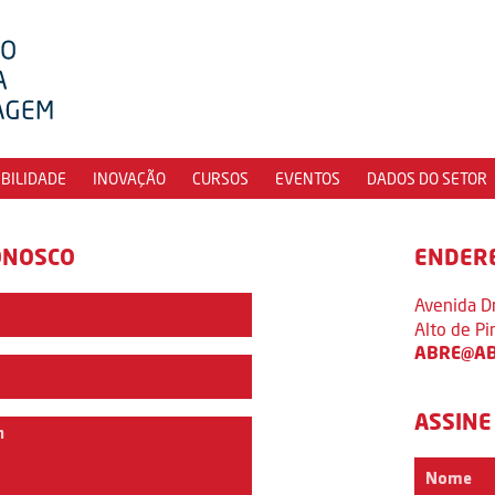
IBILIDADE
INOVAÇÃO
CURSOS
EVENTOS
DADOS DO SETOR
ONOSCO
ENDER
Avenida D
Alto de P
ABRE@AB
ASSINE