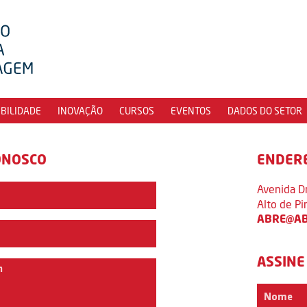
IBILIDADE
INOVAÇÃO
CURSOS
EVENTOS
DADOS DO SETOR
ONOSCO
ENDER
Avenida D
Alto de P
ABRE@AB
ASSINE