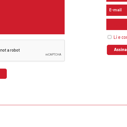
Interess
Li e c