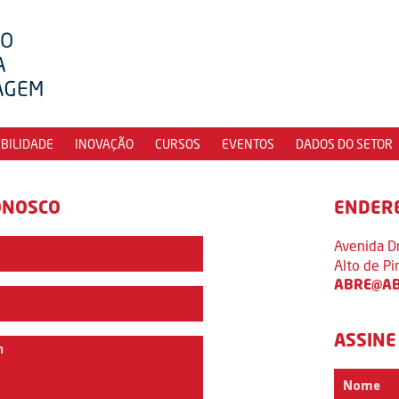
IBILIDADE
INOVAÇÃO
CURSOS
EVENTOS
DADOS DO SETOR
ONOSCO
ENDER
Avenida D
Alto de P
ABRE@AB
ASSINE