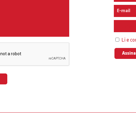
Interess
Li e c