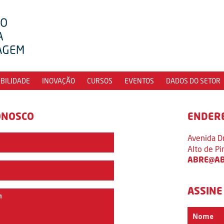
IBILIDADE
INOVAÇÃO
CURSOS
EVENTOS
DADOS DO SETOR
ONOSCO
ENDER
Avenida D
Alto de P
ABRE@AB
ASSINE