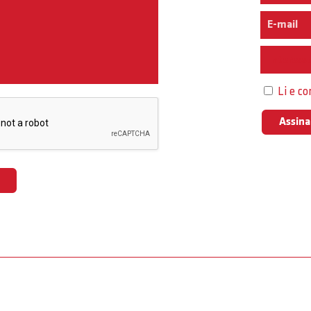
Interess
Li e c