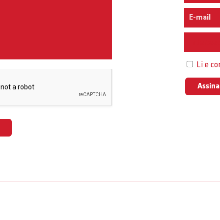
Interess
Li e c