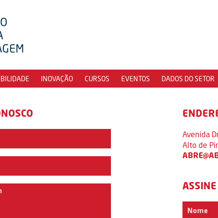
IBILIDADE
INOVAÇÃO
CURSOS
EVENTOS
DADOS DO SETOR
ONOSCO
ENDER
Avenida D
Alto de P
ABRE@AB
ASSINE