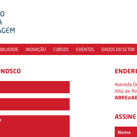
IBILIDADE
INOVAÇÃO
CURSOS
EVENTOS
DADOS DO SETOR
ONOSCO
ENDER
Avenida D
Alto de P
ABRE@AB
ASSINE