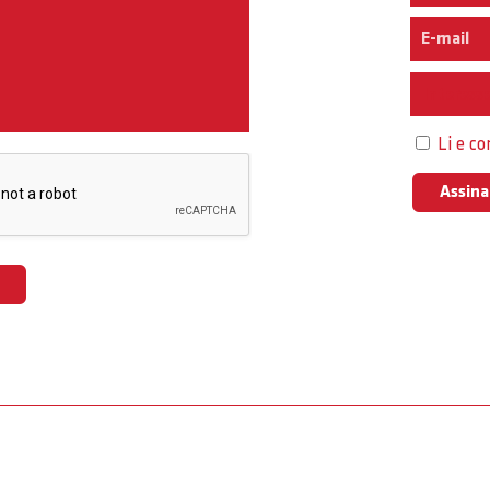
Interess
Li e c