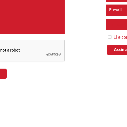
Interess
Li e c