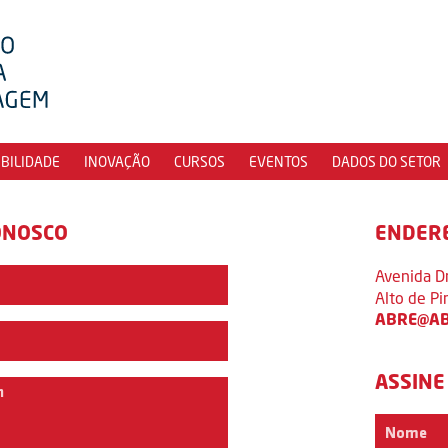
IBILIDADE
INOVAÇÃO
CURSOS
EVENTOS
DADOS DO SETOR
ONOSCO
ENDER
Avenida D
Alto de P
ABRE@AB
ASSINE