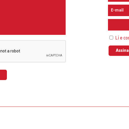
Interess
Li e c