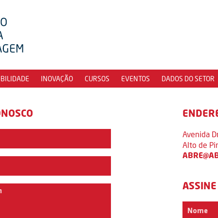
IBILIDADE
INOVAÇÃO
CURSOS
EVENTOS
DADOS DO SETOR
ONOSCO
ENDER
Avenida D
Alto de P
ABRE@AB
ASSINE