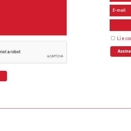
Interess
Li e c