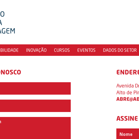
IBILIDADE
INOVAÇÃO
CURSOS
EVENTOS
DADOS DO SETOR
ONOSCO
ENDER
Avenida D
Alto de P
ABRE@AB
ASSINE