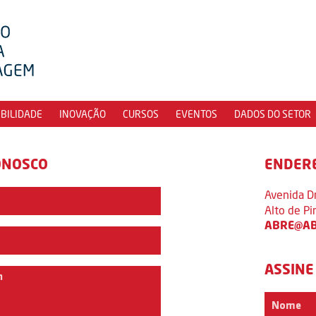
IBILIDADE
INOVAÇÃO
CURSOS
EVENTOS
DADOS DO SETOR
ONOSCO
ENDER
Avenida D
Alto de P
ABRE@AB
ASSINE