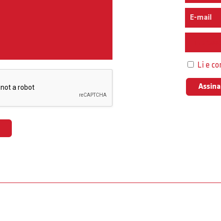
Interess
Li e c