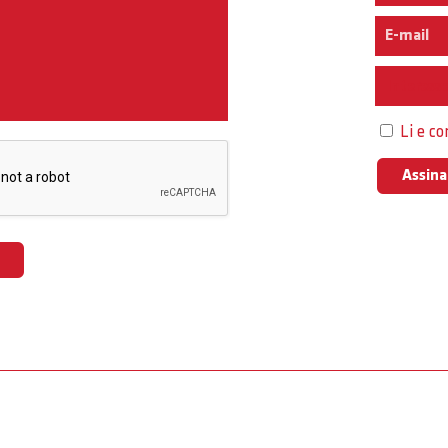
Interess
Li e c