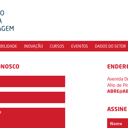
IBILIDADE
INOVAÇÃO
CURSOS
EVENTOS
DADOS DO SETOR
ONOSCO
ENDER
Avenida D
Alto de P
ABRE@AB
ASSINE