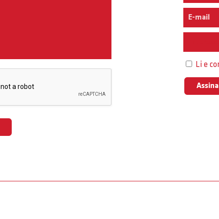
Interess
Li e c