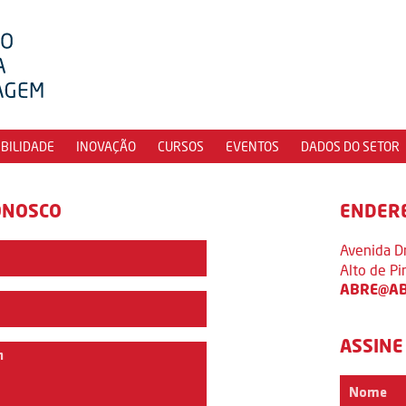
IBILIDADE
INOVAÇÃO
CURSOS
EVENTOS
DADOS DO SETOR
ONOSCO
ENDER
Avenida D
Alto de P
ABRE@AB
ASSINE