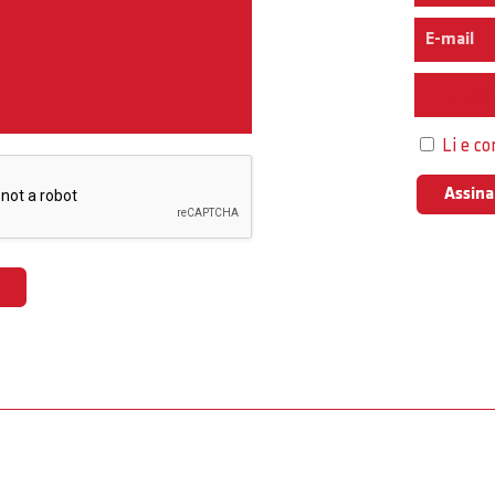
Interess
Li e c