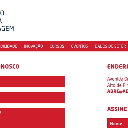
IBILIDADE
INOVAÇÃO
CURSOS
EVENTOS
DADOS DO SETOR
ONOSCO
ENDER
Avenida D
Alto de P
ABRE@AB
ASSINE