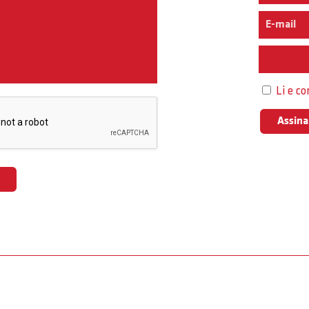
Interess
Li e c