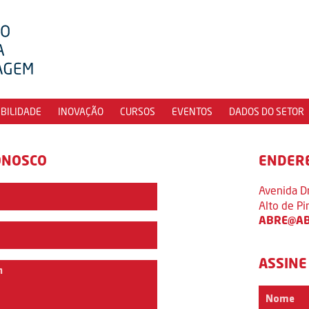
IBILIDADE
INOVAÇÃO
CURSOS
EVENTOS
DADOS DO SETOR
ONOSCO
ENDER
Avenida D
Alto de P
ABRE@AB
ASSINE