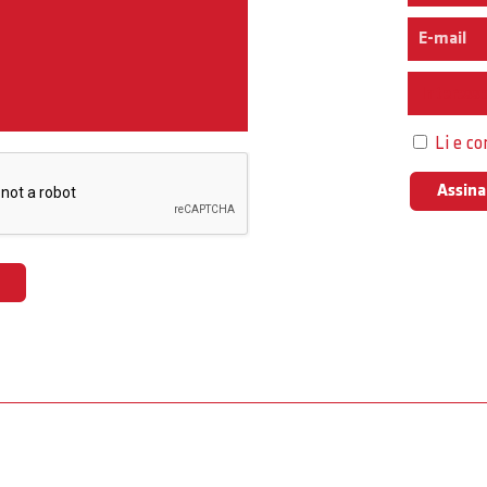
Interess
Li e c