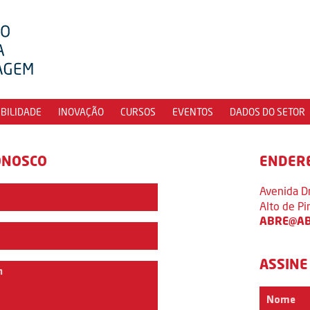
IBILIDADE
INOVAÇÃO
CURSOS
EVENTOS
DADOS DO SETOR
ONOSCO
ENDER
Avenida D
Alto de P
ABRE@AB
ASSINE