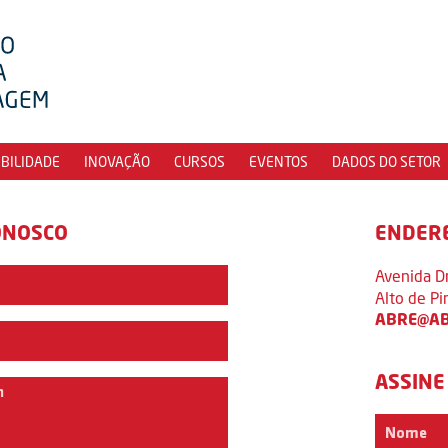
IBILIDADE
INOVAÇÃO
CURSOS
EVENTOS
DADOS DO SETOR
ONOSCO
ENDER
Avenida D
Alto de P
ABRE@AB
ASSINE