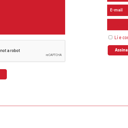
Interess
Li e c