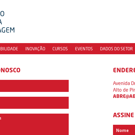
IBILIDADE
INOVAÇÃO
CURSOS
EVENTOS
DADOS DO SETOR
ONOSCO
ENDER
Avenida D
Alto de P
ABRE@AB
ASSINE