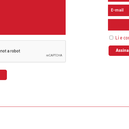
Interess
Li e c