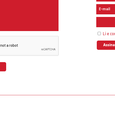
Interess
Li e c