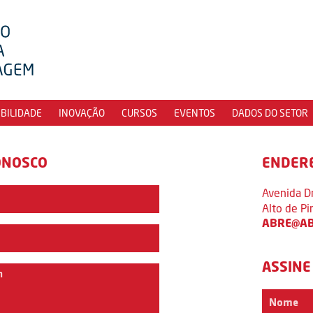
IBILIDADE
INOVAÇÃO
CURSOS
EVENTOS
DADOS DO SETOR
ONOSCO
ENDER
Avenida D
Alto de P
ABRE@AB
ASSINE