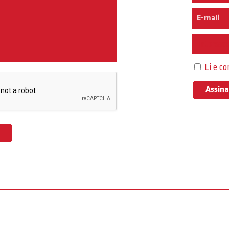
Interess
Li e c