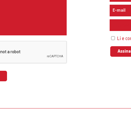
Interess
Li e c