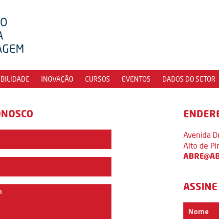
IBILIDADE
INOVAÇÃO
CURSOS
EVENTOS
DADOS DO SETOR
ONOSCO
ENDER
Avenida D
Alto de P
ABRE@AB
ASSINE