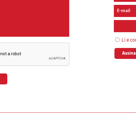
Interess
Li e c