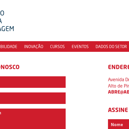
IBILIDADE
INOVAÇÃO
CURSOS
EVENTOS
DADOS DO SETOR
ONOSCO
ENDER
Avenida D
Alto de P
ABRE@AB
ASSINE