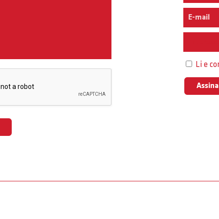
Interess
Li e c