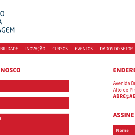
IBILIDADE
INOVAÇÃO
CURSOS
EVENTOS
DADOS DO SETOR
ONOSCO
ENDER
Avenida D
Alto de P
ABRE@AB
ASSINE