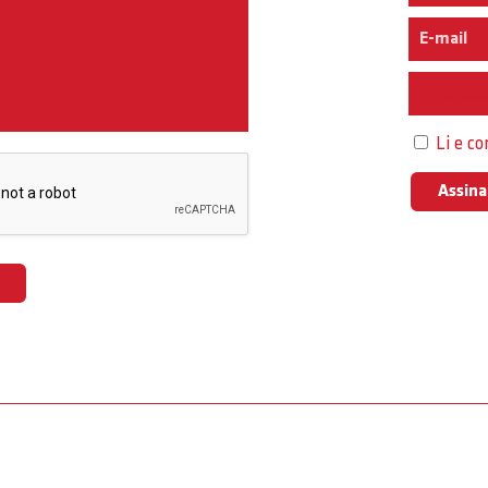
Interess
Li e c