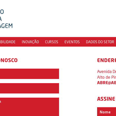
IBILIDADE
INOVAÇÃO
CURSOS
EVENTOS
DADOS DO SETOR
ONOSCO
ENDER
Avenida D
Alto de P
ABRE@AB
ASSINE