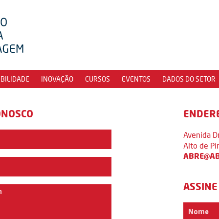
IBILIDADE
INOVAÇÃO
CURSOS
EVENTOS
DADOS DO SETOR
ONOSCO
ENDER
Avenida D
Alto de P
ABRE@AB
ASSINE