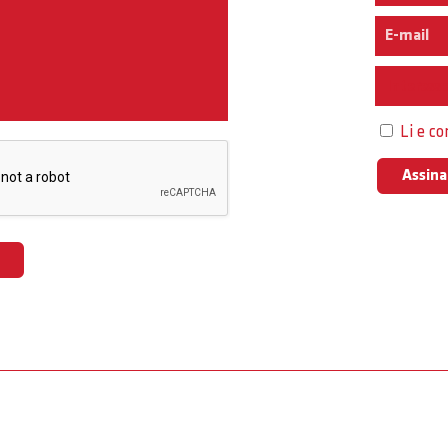
Interess
Li e c