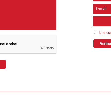
Interess
Li e c