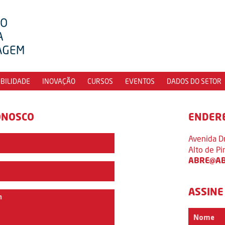
IBILIDADE
INOVAÇÃO
CURSOS
EVENTOS
DADOS DO SETOR
ONOSCO
ENDER
Avenida D
Alto de P
ABRE@AB
ASSINE