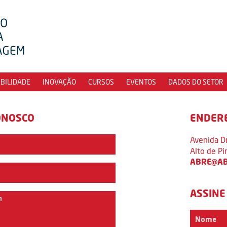
IBILIDADE
INOVAÇÃO
CURSOS
EVENTOS
DADOS DO SETOR
ONOSCO
ENDER
Avenida D
Alto de P
ABRE@AB
ASSINE