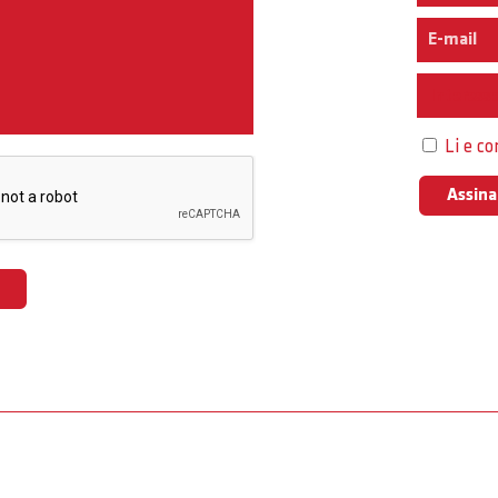
Interess
Li e c