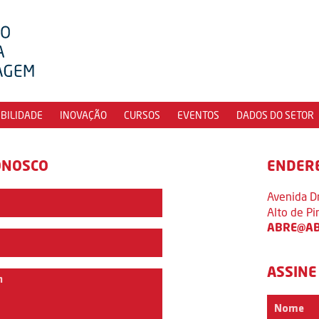
IBILIDADE
INOVAÇÃO
CURSOS
EVENTOS
DADOS DO SETOR
ONOSCO
ENDER
Avenida D
Alto de P
ABRE@AB
ASSINE