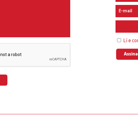
Interess
Li e c