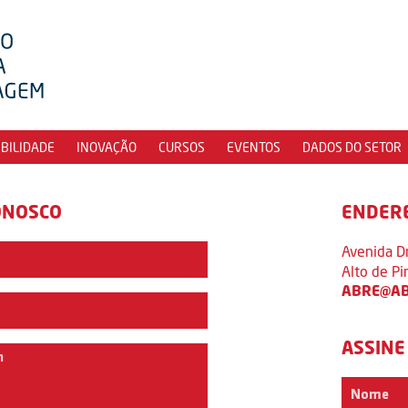
IBILIDADE
INOVAÇÃO
CURSOS
EVENTOS
DADOS DO SETOR
ONOSCO
ENDER
Avenida D
Alto de P
ABRE@AB
ASSINE