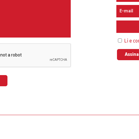
Interess
Li e c