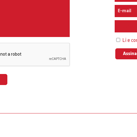
Interess
Li e c