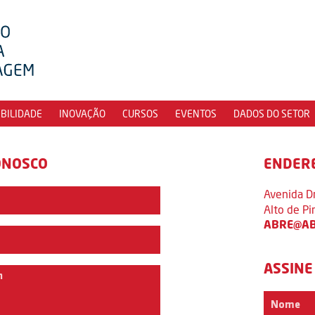
IBILIDADE
INOVAÇÃO
CURSOS
EVENTOS
DADOS DO SETOR
ONOSCO
ENDER
Avenida D
Alto de P
ABRE@AB
ASSINE