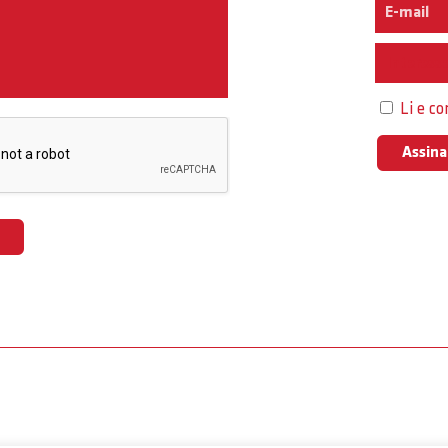
Interess
Li e c