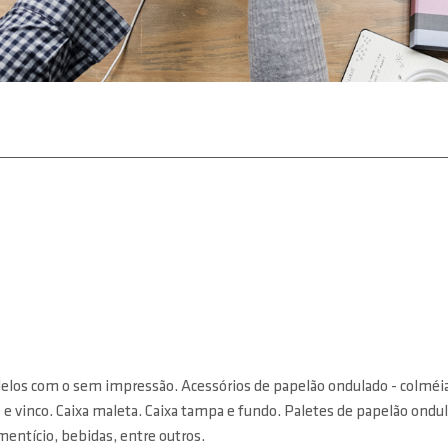
los com o sem impressão. Acessórios de papelão ondulado - colméias
 e vinco. Caixa maleta. Caixa tampa e fundo. Paletes de papelão ondu
mentício, bebidas, entre outros.