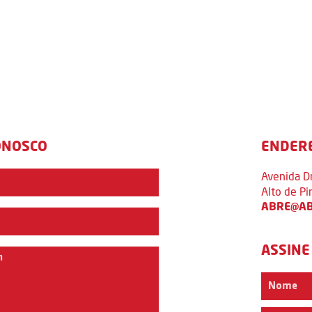
ONOSCO
ENDER
Avenida D
Alto de P
ABRE@AB
ASSINE