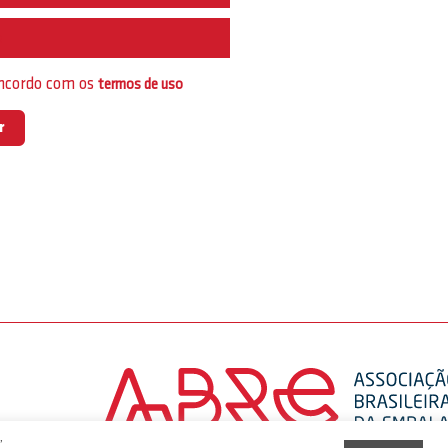
e
oncordo com os
termos de uso
,