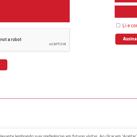
Interess
Li e c
levante lembrando suas preferências em futuras visitas. Ao clicar em “Aceitar”