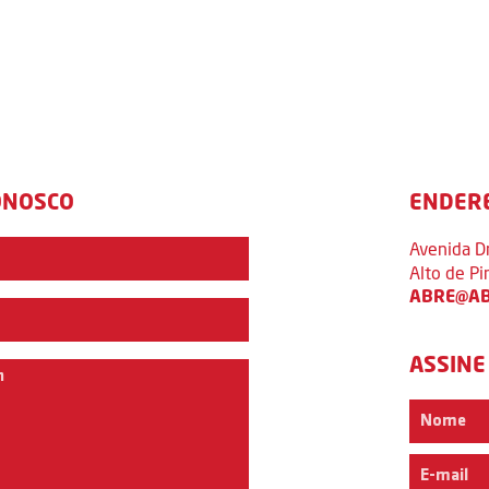
ONOSCO
ENDER
Avenida D
Alto de P
ABRE@AB
ASSINE