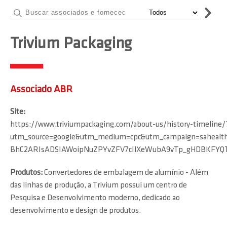
Trivium Packaging
Associado ABR
Site:
https://www.triviumpackaging.com/about-us/history-timeline/
utm_source=google&utm_medium=cpc&utm_campaign=sahealthb
BhC2ARIsADSIAWoipNuZPYvZFV7cIlXeWubA9vTp_gHDBKFYQ
Produtos:
Convertedores de embalagem de alumínio - Além
das linhas de produção, a Trivium possui um centro de
Pesquisa e Desenvolvimento moderno, dedicado ao
desenvolvimento e design de produtos.