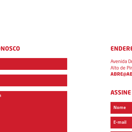
ONOSCO
ENDER
Avenida D
Alto de P
ABRE@AB
ASSINE