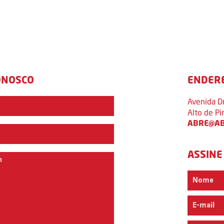
ONOSCO
ENDER
Avenida D
Alto de P
ABRE@AB
ASSINE