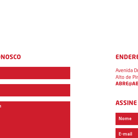
ONOSCO
ENDER
Avenida D
Alto de P
ABRE@AB
ASSINE