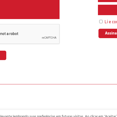
Interess
Li e c
levante lembrando suas preferências em futuras visitas. Ao clicar em “Aceitar”