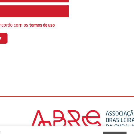
e
oncordo com os
termos de uso
,