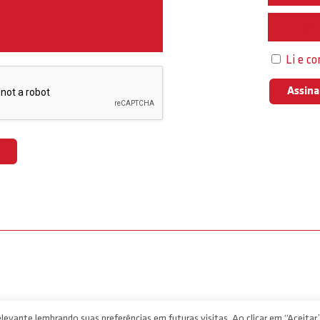
Interess
Li e c
levante lembrando suas preferências em futuras visitas. Ao clicar em “Aceitar”