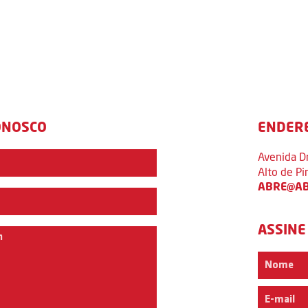
ONOSCO
ENDER
Avenida D
Alto de P
ABRE@AB
ASSINE