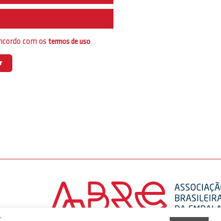
e
oncordo com os
termos de uso
,