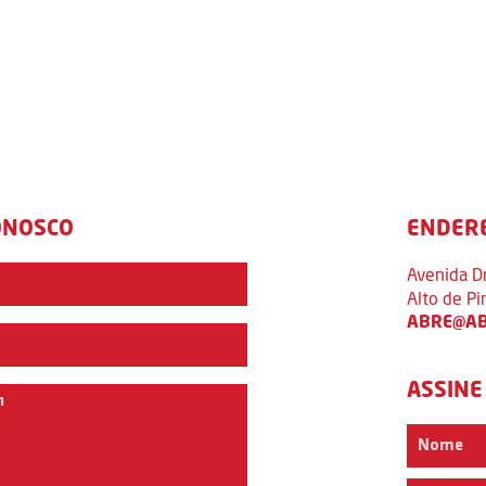
ONOSCO
ENDER
Avenida D
Alto de P
ABRE@AB
ASSINE