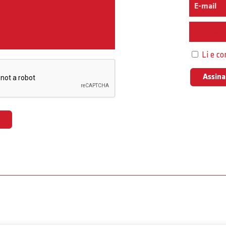
Interess
Li e c