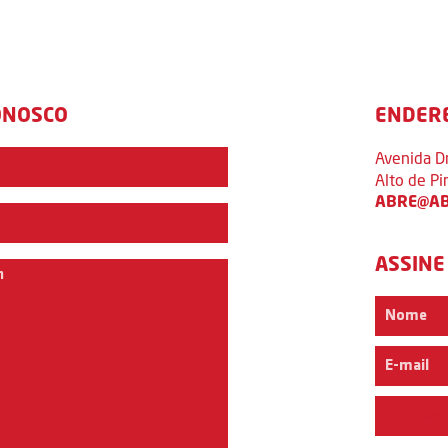
ONOSCO
ENDER
Avenida D
Alto de P
ABRE@AB
ASSINE
Interess