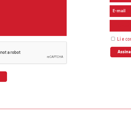
Interess
Li e c