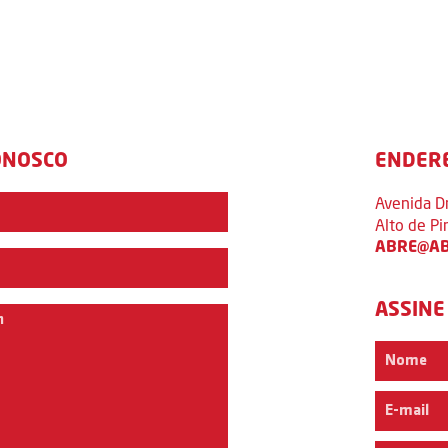
ONOSCO
ENDER
Avenida D
Alto de P
ABRE@AB
ASSINE