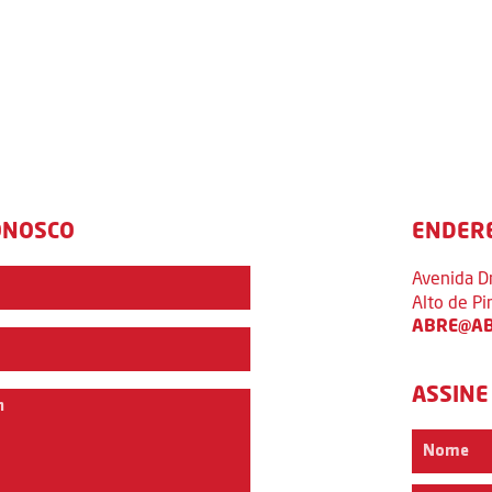
ONOSCO
ENDER
Avenida D
Alto de P
ABRE@AB
ASSINE