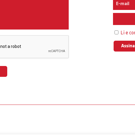
Interess
Li e c