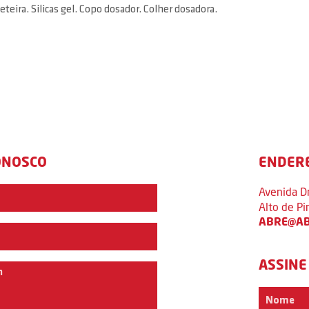
eira. Silicas gel. Copo dosador. Colher dosadora.
ONOSCO
ENDER
Avenida D
Alto de P
ABRE@AB
ASSINE