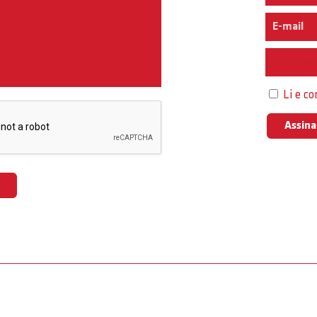
Interess
Li e c