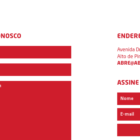
ONOSCO
ENDER
Avenida D
Alto de P
ABRE@AB
ASSINE
Interess