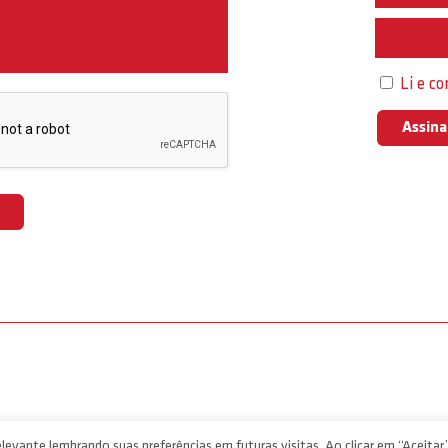
Interess
Li e c
levante lembrando suas preferências em futuras visitas. Ao clicar em “Aceitar”