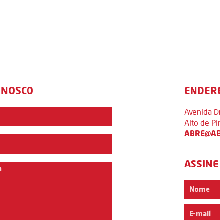
ONOSCO
ENDER
Avenida D
Alto de P
ABRE@AB
ASSINE