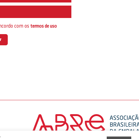
e
oncordo com os
termos de uso
,