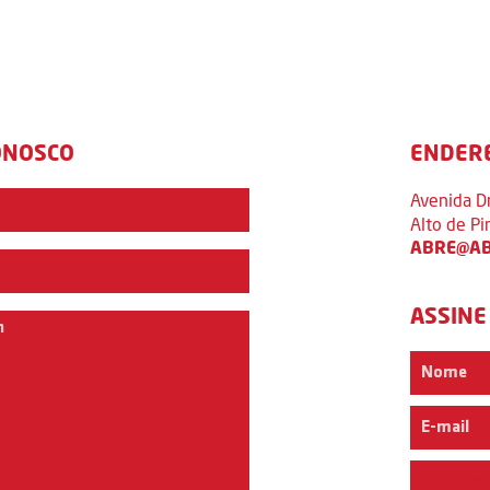
ONOSCO
ENDER
Avenida D
Alto de P
ABRE@AB
ASSINE
Interess