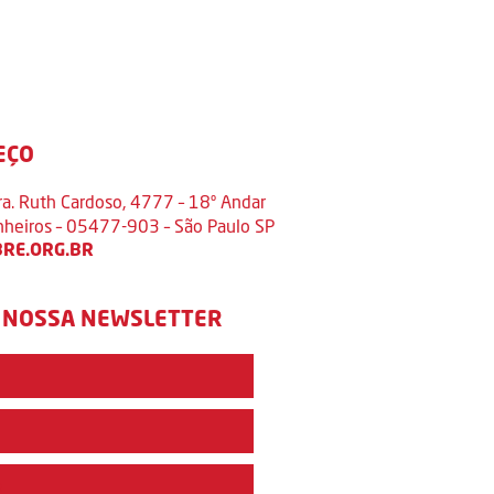
EÇO
ra. Ruth Cardoso, 4777 – 18º Andar
inheiros – 05477-903 – São Paulo SP
RE.ORG.BR
 NOSSA NEWSLETTER
e