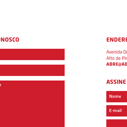
ONOSCO
ENDER
Avenida D
Alto de P
ABRE@AB
ASSINE
Interess