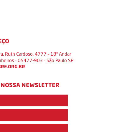
EÇO
ra. Ruth Cardoso, 4777 – 18º Andar
inheiros – 05477-903 – São Paulo SP
RE.ORG.BR
 NOSSA NEWSLETTER
e