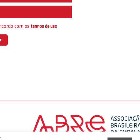
e
oncordo com os
termos de uso
,