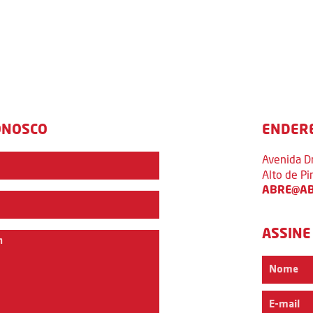
ONOSCO
ENDER
Avenida D
Alto de P
ABRE@AB
ASSINE