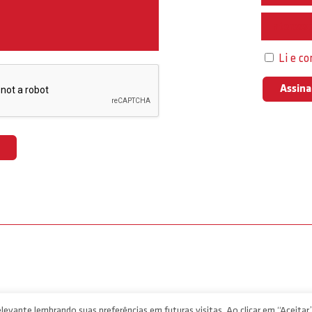
Interess
Li e c
levante lembrando suas preferências em futuras visitas. Ao clicar em “Aceitar”